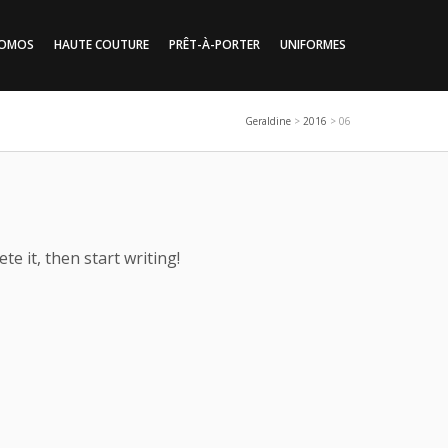
SOMOS
HAUTE COUTURE
PRÊT-À-PORTER
UNIFORMES
Geraldine
>
2016
>
06
te it, then start writing!