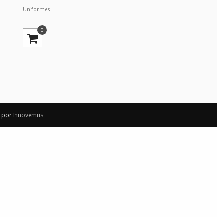
Uniformes
0
o por
Innovemus