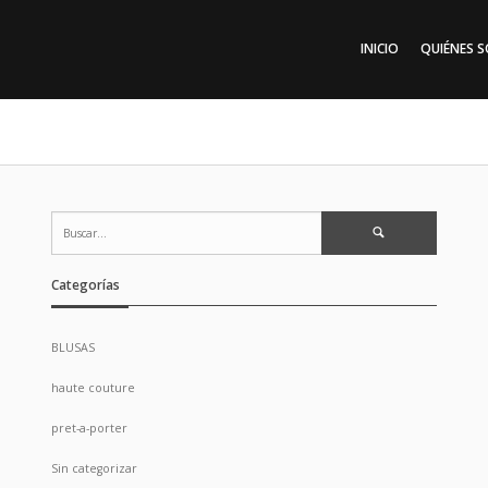
INICIO
QUIÉNES 
Search
for:
Categorías
BLUSAS
haute couture
pret-a-porter
Sin categorizar