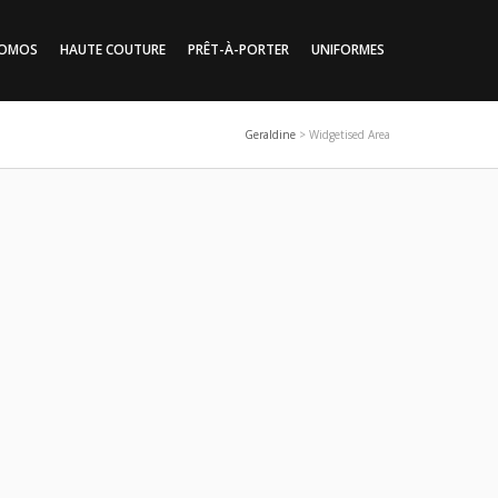
SOMOS
HAUTE COUTURE
PRÊT-À-PORTER
UNIFORMES
Geraldine
>
Widgetised Area