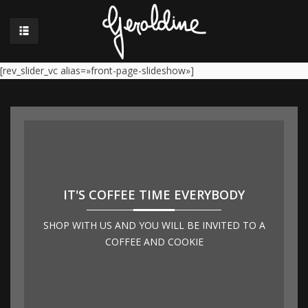
[rev_slider_vc alias=»front-page-slideshow»]
IT'S COFFEE TIME EVERYBODY
SHOP WITH US AND YOU WILL BE INVITED TO A
COFFEE AND COOKIE