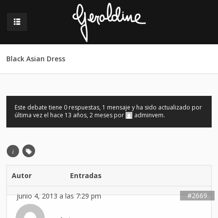
Black Asian Dress
Este debate tiene 0 respuestas, 1 mensaje y ha sido actualizado por
última vez el
hace 13 años, 2 meses
por
adminvem
.
i
Autor
Entradas
#2669
junio 4, 2013 a las 7:29 pm