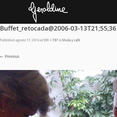
Buffet_retocada@2006-03-13T21;55;36
Published
agosto 17, 2016
at
591 × 787
in
Moda y café
←
Previous