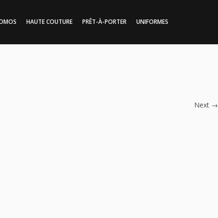
SOMOS
HAUTE COUTURE
PRÊT-À-PORTER
UNIFORMES
Next
→